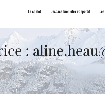
Le chalet
L’espace bien être et sportif
Les
ice :
aline.hea
Cet auteur a écrit 5 articles